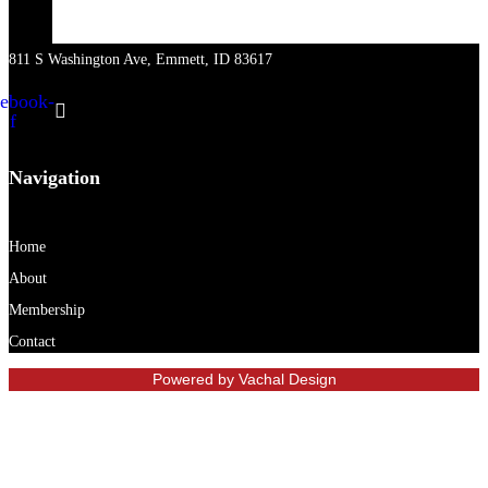
811 S Washington Ave, Emmett, ID 83617
ebook-
f
Navigation
Home
About
Membership
Contact
Powered by Vachal Design