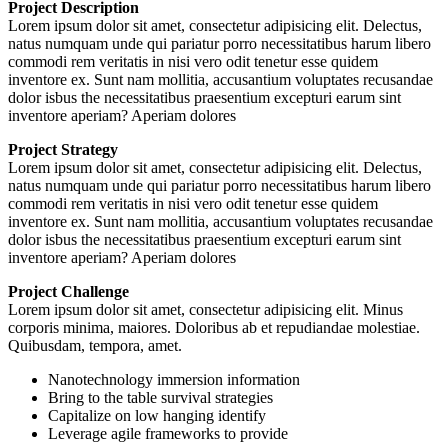
Project Description
Lorem ipsum dolor sit amet, consectetur adipisicing elit. Delectus,
natus numquam unde qui pariatur porro necessitatibus harum libero
commodi rem veritatis in nisi vero odit tenetur esse quidem
inventore ex. Sunt nam mollitia, accusantium voluptates recusandae
dolor isbus the necessitatibus praesentium excepturi earum sint
inventore aperiam? Aperiam dolores
Project Strategy
Lorem ipsum dolor sit amet, consectetur adipisicing elit. Delectus,
natus numquam unde qui pariatur porro necessitatibus harum libero
commodi rem veritatis in nisi vero odit tenetur esse quidem
inventore ex. Sunt nam mollitia, accusantium voluptates recusandae
dolor isbus the necessitatibus praesentium excepturi earum sint
inventore aperiam? Aperiam dolores
Project Challenge
Lorem ipsum dolor sit amet, consectetur adipisicing elit. Minus
corporis minima, maiores. Doloribus ab et repudiandae molestiae.
Quibusdam, tempora, amet.
Nanotechnology immersion information
Bring to the table survival strategies
Capitalize on low hanging identify
Leverage agile frameworks to provide