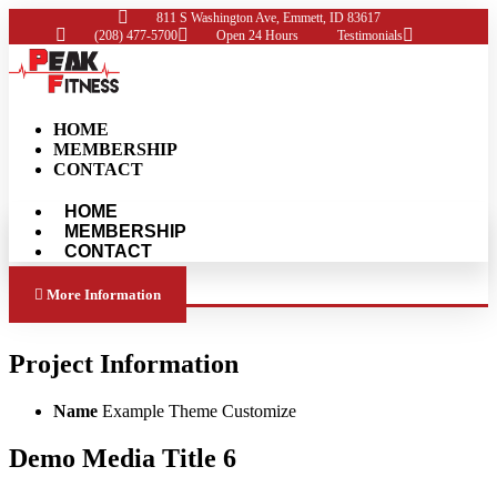
811 S Washington Ave, Emmett, ID 83617
(208) 477-5700
Open 24 Hours
Testimonials
HOME
MEMBERSHIP
CONTACT
HOME
MEMBERSHIP
CONTACT
More Information
Project Information
Name
Example Theme Customize
Demo Media Title 6